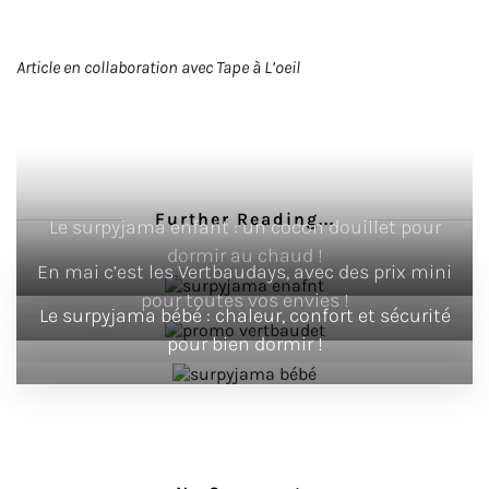
Article en collaboration avec Tape à L’oeil
Further Reading...
Le surpyjama enfant : un cocon douillet pour
dormir au chaud !
En mai c’est les Vertbaudays, avec des prix mini
pour toutes vos envies !
Le surpyjama bébé : chaleur, confort et sécurité
pour bien dormir !