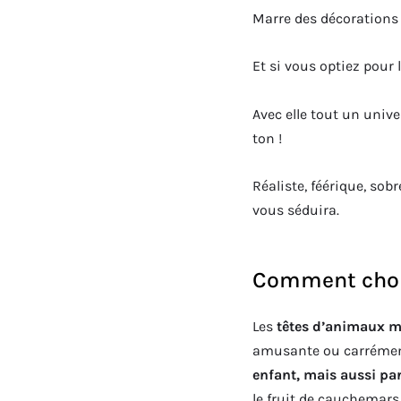
Marre des décorations 
Et si vous optiez pour 
Avec elle tout un univ
ton !
Réaliste, féérique, sob
vous séduira.
Comment chois
Les
têtes d’animaux m
amusante ou carréme
enfant, mais aussi par
le fruit de cauchemars 