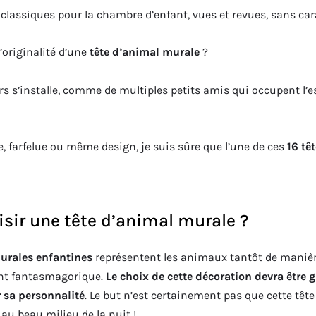
classiques pour la chambre d’enfant, vues et revues, sans ca
l’originalité d’une
tête d’animal murale
?
ers s’installe, comme de multiples petits amis qui occupent l’
re, farfelue ou même design, je suis sûre que l’une de ces
16 tê
ir une tête d’animal murale ?
urales enfantines
représentent les animaux tantôt de manièr
nt fantasmagorique.
Le choix de cette décoration devra être g
 sa personnalité
. Le but n’est certainement pas que cette têt
au beau milieu de la nuit !