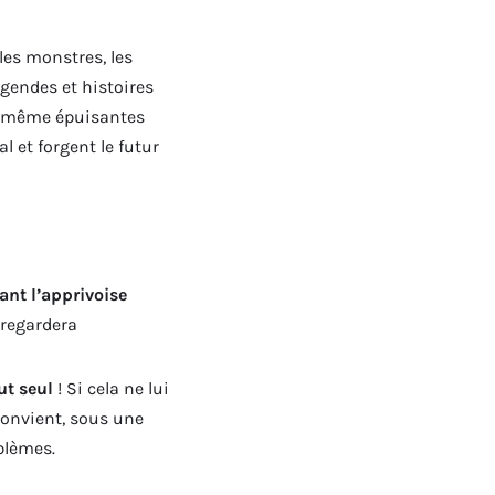
 les monstres, les
légendes et histoires
et même épuisantes
 et forgent le futur
ant l’apprivoise
 regardera
ut seul
! Si cela ne lui
 convient, sous une
oblèmes.