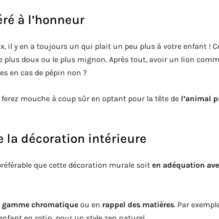
éré à l’honneur
 il y en a toujours un qui plait un peu plus à votre enfant ! Ce
 le plus doux ou le plus mignon. Après tout, avoir un lion com
ces en cas de pépin non ?
us ferez mouche à coup sûr en optant pour la tête de
l’animal p
e la décoration intérieure
préférable que cette décoration murale soit
en adéquation ave
 gamme chromatique
ou en
rappel des matières
. Par exempl
 enfant en rotin, pour un style zen naturel.