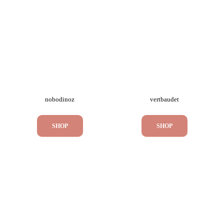
nobodinoz
vertbaudet
SHOP
SHOP