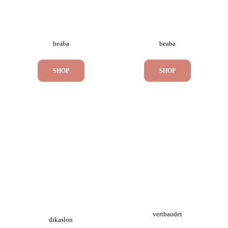
beaba
beaba
SHOP
SHOP
vertbaudet
dikaslon