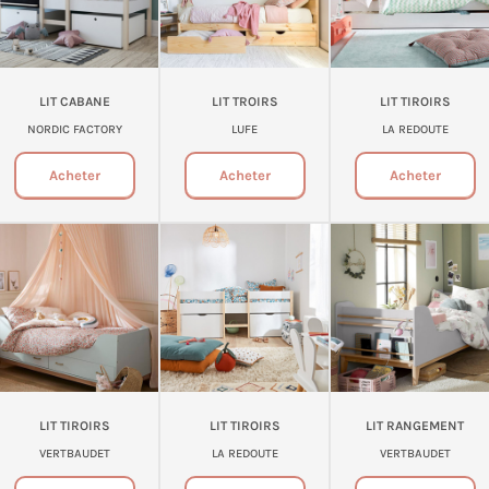
LIT CABANE
LIT TROIRS
LIT TIROIRS
NORDIC FACTORY
LUFE
LA REDOUTE
Acheter
Acheter
Acheter
LIT TIROIRS
LIT TIROIRS
LIT RANGEMENT
VERTBAUDET
LA REDOUTE
VERTBAUDET