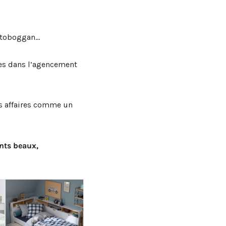
c toboggan…
ges dans l’agencement
es affaires comme un
ents beaux,