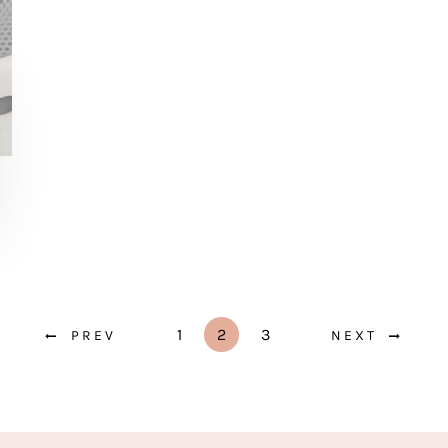
1
2
3
PREV
NEXT