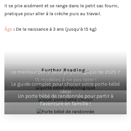
Il se plie aisément et se range dans le petit sac fourni,
pratique pour aller à la crèche puis au travail.
Âge
:
De la naissance à 3 ans (jusqu’à 15 kg)
Further Reading...
Le meilleur porte bébé physiologique de 2025 ?
15 modèles à ne pas rater !
Le guide complet pour choisir votre porte-bébé
idéal
Un porte bébé de randonnée pour partir à
l’aventure en famille !